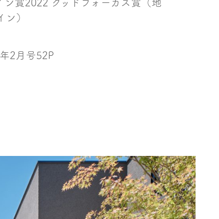
イン賞
2022
グッドフォーカス賞（地
イン）
年2月号52P