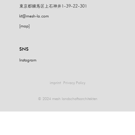
東京都練馬区上石神井1-39-22-301
kt@mesh-la.com
[map]
SNS
Instagram
imprint
Privacy Policy
© 2024 mesh landschaftsarchitekten