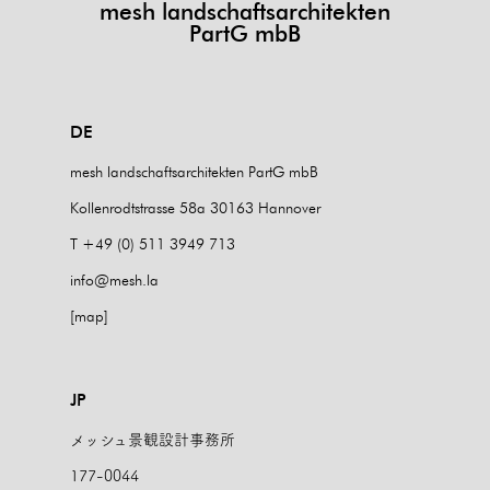
mesh landschaftsarchitekten
PartG mbB
DE
mesh landschaftsarchitekten PartG mbB
Kollenrodtstrasse 58a 30163 Hannover
T +49 (0) 511 3949 713
info@mesh.la
[map]
JP
メッシュ景観設計事務所
177-0044